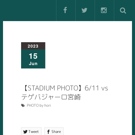
2023
15
Jun
【STADIUM PHOTO】6/11 vs
テゲバジャーロ宮崎
PHOTO by hori
Tweet
Share