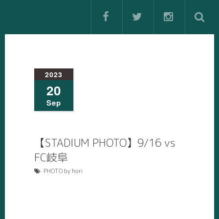
2023
20
Sep
【STADIUM PHOTO】9/16 vs
FC岐阜
PHOTO by hori