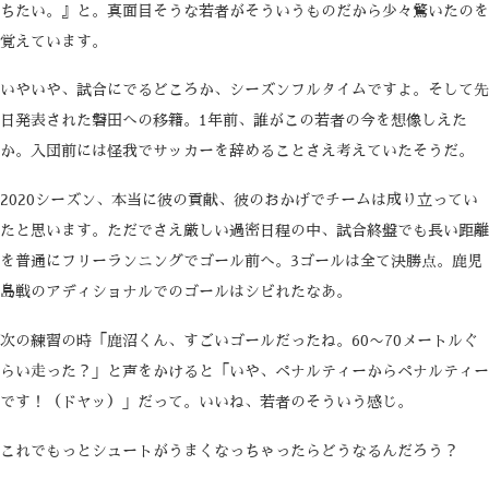
ちたい。』と。真面目そうな若者がそういうものだから少々驚いたのを
覚えています。
いやいや、試合にでるどころか、シーズンフルタイムですよ。そして先
日発表された磐田への移籍。1年前、誰がこの若者の今を想像しえた
か。入団前には怪我でサッカーを辞めることさえ考えていたそうだ。
2020シーズン、本当に彼の貢献、彼のおかげでチームは成り立ってい
たと思います。ただでさえ厳しい過密日程の中、試合終盤でも長い距離
を普通にフリーランニングでゴール前へ。3ゴールは全て決勝点。鹿児
島戦のアディショナルでのゴールはシビれたなあ。
次の練習の時「鹿沼くん、すごいゴールだったね。60〜70メートルぐ
らい走った？」と声をかけると「いや、ペナルティーからペナルティー
です！（ドヤッ）」だって。いいね、若者のそういう感じ。
これでもっとシュートがうまくなっちゃったらどうなるんだろう？